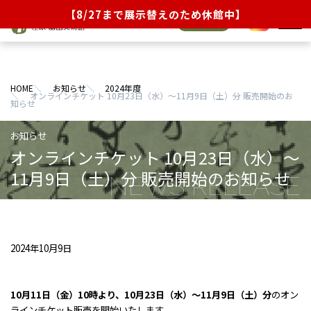
【8/27まで展示替えのため休館中】
オンライン
JA
EN
チケット
展覧会
HOME
お知らせ
2024年度
イベント・ラーニング
オンラインチケット 10月23日（水）～11月9日（土）分 販売開始のお
知らせ
当館について
オンラインチケット 10月23日（水）～
コレクション
11月9日（土）分 販売開始のお知らせ
来館のご案内
ショップ／茶話処
2024年10月9日
お知らせ
10月11日（金）10時より、10月23日（水）～11月9日（土）分
のオン
ラインチケット販売を開始いたします。