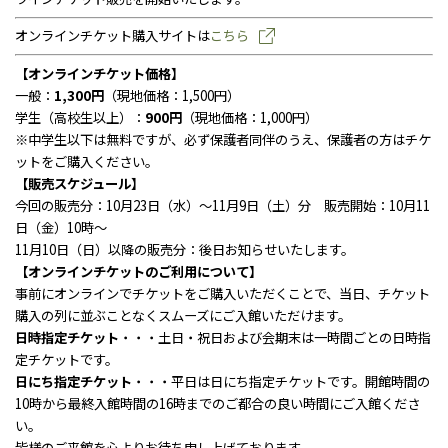
お問い合わせ
個人情報保護方針
オンラインチケット購入サイトは
こちら
サイトのご利用にあたって
サイトマップ
【オンラインチケット価格】
荏原畠山記念文化財団について
一般：
1,300円
（現地価格：1,500円）
学生（高校生以上）：
900円
（現地価格：1,000円）
※中学生以下は無料ですが、必ず保護者同伴のうえ、保護者の方はチケ
ットをご購入ください。
【販売スケジュール】
今回の販売分：10月23日（水）～11月9日（土）分 販売開始：10月11
日（金）10時～
11月10日（日）以降の販売分：後日お知らせいたします。
【オンラインチケットのご利用について】
事前にオンラインでチケットをご購入いただくことで、当日、チケット
購入の列に並ぶことなくスムーズにご入館いただけます。
日時指定チケット
・・・土日・祝日および会期末は一時間ごとの日時指
定チケットです。
日にち指定チケット
・・・平日は日にち指定チケットです。開館時間の
10時から最終入館時間の16時までのご都合の良い時間にご入館くださ
い。
皆様のご来館を心よりお待ち申し上げております。