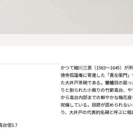
かつて細川三斎（1563～1645
徳寺孤篷庵に寄進した「喜左衛門」
）
た大井戸茶碗である。轆轤目の廻っ
りと削られた小振りの竹節高台、や
から高台内部までの鮮やかな梅花皮
お問い合わせ
完備している。目跡が認められない
個人情報保護方針
り、大井戸の代表的名碗と呼ぶに相
サイトのご利用にあたって
サイトマップ
高台径5.7
荏原畠山記念文化財団について