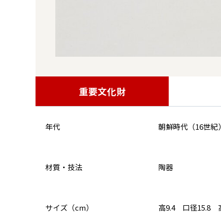
重要文化財
年代
朝鮮時代（16世紀
材質・技法
陶器
サイズ（cm）
高9.4 口径15.8 