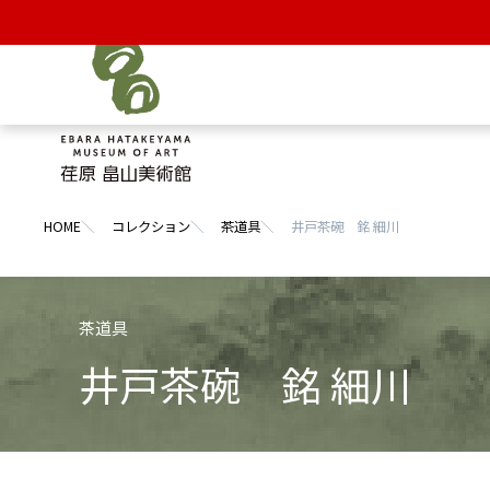
SIT
HOME
コレクション
茶道具
井戸茶碗 銘 細川
井戸茶碗 銘 細川