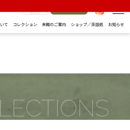
文字サイズ
小
中
大
オンライン
チケット
JA
JA
EN
EN
いて
コレクション
来館のご案内
ショップ／茶話処
お知らせ