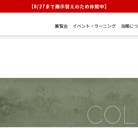
【8/27まで展示替えのため休館中】
展覧会
イベント・ラーニング
当館につ
展覧会
EMAP
イベント・ラーニング
当館について
コレクション
来館のご案内