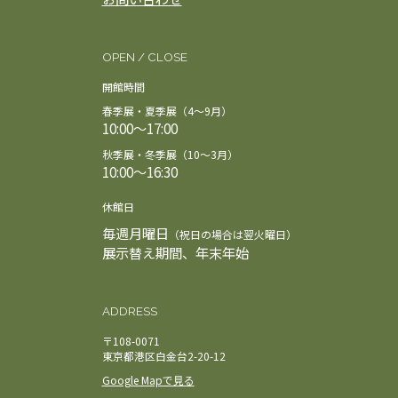
券・要学生証）
んので、あらかじめご了承ください。
■無料入館対象者：0円（参加券のみ）
※無料入
□館内にはお食事（軽食）をご提供するスペース
館対象者（要証明書／ご提示）
はございませんので、あらかじめご了承くださ
OPEN / CLOSE
・友の会会員
い。
・障がい者手帳をお持ちの方（本人＋介護者1
開館時間
□イベント中の 写真撮影・ビデオ撮影・録音は
名）
春季展・夏季展（4～9月）
ご遠慮願います。
・招待券（株主優待券を含む）をお持ちの方
10:00～17:00
□お申込み後の キャンセルは【当日朝9時まで】
・中学生以下の方（必ず保護者の同伴が必要です
可能です。チケットサイトの規定に従ってお手続
秋季展・冬季展（10～3月）
／保護者のチケット購入が必要です）
＜注意事
10:00～16:30
きください。
項＞
□天候や運営の都合、または出演者の事情によ
□本鑑賞会は
事前予約制
です。ご予約いただいた
休館日
り、イベント内容が変更・中止となる場合がござ
日時・イベント以外での入館や他イベントへの振
毎週月曜日
います。あらかじめご了承ください。
（祝日の場合は翌火曜日）
替はできませんので、あらかじめご了承くださ
展示替え期間、年末年始
□本イベントの様子を記録・広報用に美術館スタ
い。
ッフが撮影する場合がございます。撮影時は参加
□チケットは
「入館券＋図録付き参加券」「入館
者のお顔が映らないよう十分配慮いたしますが、
券付き参加券）（一般／学生）
および
無料入館者
ご不安な方は会場にてお声がけください。
ADDRESS
向けの「図録付き参加券のみ」「参加券のみ」
が
ございます。ご購入の際はお間違えのないようご
〒108-0071
注意ください。
東京都港区白金台2-20-12
□
第2回目（9月19日）のみ、「図録付き参加券」
Google Mapで見る
と「図録なし参加券」をご用意しております。
当