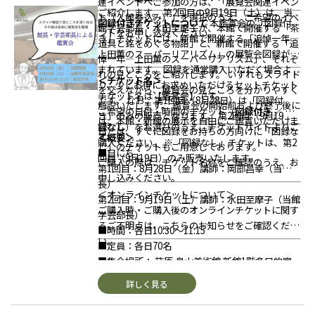
連イベントへご参加の方は、「展覧会関連イベン
はございませんので、あらかじめご了承くださ
前までに会場（新館1階 多目的室）へお越しくだ
ご紹介します。
第2回目の9月19日（土）は、当
ト（入館券込み）」を選択のうえ、ご希望のイベ
い。
図録付きチケットについて
本鑑賞会の「図録付
さい。
館学芸部長・水田至摩子が、本館で開催する「茶
ントをお申し込みください。
□イベント中の 写真撮影・ビデオ撮影・録音は
き」チケットには、新館で開催する「追悼一年―
開場は開始30分前を予定しております。
＜料金
道具と銘をめぐる物語」と、新館で開催する「追
ご遠慮願います。
上田薫のスーパーリアリズム」の展覧会図録が含
＞
悼一年―上田薫のスーパーリアリズム」、それぞ
□お申込み後の キャンセルは【当日朝9時まで】
まれています。
図録を通常購入いただく場合よ
以下のいずれかのチケットをご購入ください（す
れの見どころをご紹介します。
いずれもスライド
＜チケット名＞
可能です。チケットサイトの規定に従ってお手続
り、少しお得にお求めいただけるセットチケット
べてオンライン販売のみ）
を交えながら、展覧会の見どころを分かりやすく
チケット名は【鑑賞会】です。
きください。
です。
なお、第1回目（8月28日）は「図録付
■一般：1,300円（入館券付き参加券）
解説いたします。
鑑賞会の開始前および終了後に
ご希望の日付・時間のチケット（
図録付き ／ 図
□天候や運営の都合、または出演者の事情によ
き」のみの販売となります。
第2回目（9月19
■学生（高校生以上）：900円（入館券付き参加
は、本館・新館の展示を自由にご鑑賞いただけま
録なし
）をお選びのうえ、チケットサイトよりご
り、イベント内容が変更・中止となる場合がござ
日）は、すでに図録をお持ちの方向けに「図録な
券・要学生証）
す。
＜概要＞
購入ください。
※「図録なし」チケットは、第2
います。あらかじめご了承ください。
し」のチケットもご用意しております。
■無料入館対象者：0円（参加券のみ）
■日にち：
回目（9月19日）のみ販売いたします。
□本イベントの様子を記録・広報用に美術館スタ
ご購入の際は、チケット名称をご確認のうえ、お
※無料入館対象者（要証明書/ご提示）
第1回目：8月28日（金）講師：岡部昌幸（当館館
ッフが撮影する場合がございます。撮影時は参加
申し込みください。
・友の会会員
長）
者のお顔が映らないよう十分配慮いたしますが、
＜オンラインチケットについて＞
・障がい者手帳をお持ちの方（本人＋介護者1
第2回目：9月19日（土）講師：水田至摩子（当館
ご不安な方は会場にてお声がけください。
ご購入時・ご購入後のオンラインチケットに関す
名）
学芸部長）
るご不明点は、こちらのお知らせをご確認くださ
・招待券（株主優待券を含む）をお持ちの方
■時間：各日10:30～11:15
い。
・中学生以下の方（必ず保護者の同伴が必要です
■定員：各日70名
／保護者のチケット購入が必要です）
＜注意事
■集合場所： 荏原 畠山美術館 新館1階多目的室
項＞
※当日は美術館受付にて手続きをお済ませくださ
詳しく見る
□本イベントは
事前予約制
です。ご予約いただい
い。当日会場の入退室時の確認などに使用する
た日時・イベント以外での入館や他イベントへの
「参加証」をお渡しいたします。