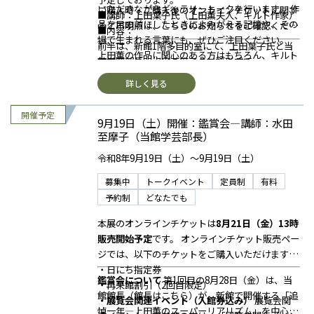
り、イベント内容が変更・中止となる場合がござ
いただきながらギャラリートークを行います。
作
生）と無料入館者向けの「参加券のみ」の2種類
ご購入時・ご購入後のオンラインチケットに関す
■講師：上田葉子氏（上田薫夫人、キルト作家）
います。あらかじめご了承ください。
品を目の前にしたときによみがえる記憶や、その
がございます。ご購入の際、お間違えのないよう
るご不明点は、こちらのお知らせをご確認くださ
■内容：
□本イベントの様子を記録・広報用に美術館スタ
場で生まれる言葉にも、ぜひご注目ください。
ご注意ください。
い。
前半は、新館1階多目的室にて、上田葉子氏と当
ッフが撮影する場合がございます。撮影時は参加
上田薫の作品に関心のある方はもちろん、キルト
□「入館料付き」には、提携館割引や各種優待は
館学芸部長・水田至摩子の対談形式で、
者のお顔が映らないよう十分配慮いたしますが、
や手仕事、暮らしと創作の関係に興味のある方に
適用されません。
後半は新館展示室へ移動し、作品をご覧いただき
ご不安な方は会場にてお声がけください。
詳しく見る
もお楽しみいただけるイベントです。
□本券は 1枚につき1名様・1回限り有効 です。
ながらギャラリートークを行います。
□チケットの転売は禁止いたします。
■定員：
□
無料入館者
は受付時に
会員証・手帳・招待券・
9月19日（土）開催：鑑賞会―講師：水田
レクチャー：30名
株主優待券
などの 該当する
証明書や券類をご呈
至摩子（当館学芸部長）
※ギャラリートークは、当日展示室にいらっしゃ
示/ご提出
ください。
る方はどなたでもご参加いただけます。
令和8年9月19日（土）～9月19日（土）
□美術館開館時間の10時よりご入館可能ですの
■ 集合場所：
で、開始時間まで展覧会を自由にご見学いただく
募集中
トークイベント
定員制
有料
レクチャーにご参加の方：荏原 畠山美術館 新館1
ことも可能です。
予約制
どなたでも
階多目的室
□受付にて当日の目印となる「参加証」をお渡し
※当日は美術館受付にて手続きをお済ませくださ
本展のオンラインチケットは
8月21日（金）13時
いたします。必ずお受け取りの上、新館1階多目
い。
販売開始予定
です。
オンラインチケット販売ペー
的室へお越しください。
レクチャーにご参加の方には、受付にて当日会場
ジでは、以下のチケットをご購入いただけます。
□開場は開始30分前を予定しております。
の入退室時の確認などに使用する「参加証」をお
・日にち指定券
□一度会場外へ出られた場合、再入場はできませ
渡しいたします。
鑑賞会について
第1回目の8月28日（金）は、当
・再来館割引（2回目限定）
んので、あらかじめご了承ください。
参加証は、レクチャー中スタッフが確認いたしま
館館長（館長はこちら）が、新館で開催する「追
・展覧会関連イベント（入館券込み）
展覧会関
□館内にはお食事（軽食）をご提供するスペース
すので、必ず見える位置に身につけて、開始5分
悼一年―上田薫のスーパーリアリズム」を中心に