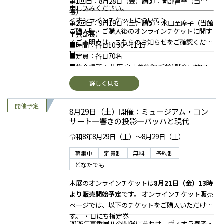
第1回目：8月28日（金）講師：岡部昌幸（当館館
申し込みください。
長）
＜オンラインチケットについて＞
第2回目：9月19日（土）講師：水田至摩子（当館
ご購入時・ご購入後のオンラインチケットに関す
学芸部長）
るご不明点は、こちらのお知らせをご確認くださ
■時間：各日10:30～11:15
い。
■定員：各日70名
■集合場所： 荏原 畠山美術館 新館1階多目的室
※当日は美術館受付にて手続きをお済ませくださ
詳しく見る
い。当日会場の入退室時の確認などに使用する
「参加証」をお渡しいたします。
8月29日（土）開催：ミュージアム・コン
参加証は、イベント中スタッフが確認いたします
サート―響きの投影―バッハと現代
ので、必ず見える位置に身につけて、開始5分前
までに会場（新館1階 多目的室）へお越しくださ
令和8年8月29日（土）～8月29日（土）
い。
募集中
定員制
無料
予約制
開場は開始30分前を予定しております。
＜料金
どなたでも
＞
【第1回目（8月28日）】
以下のいずれかのチケットをご購入ください（す
本展のオンラインチケットは
8月21日（金）13時
べてオンライン販売のみ）
より販売開始予定
です。
オンラインチケット販売
■一般：2,800円（入館券＋図録付き参加券）
ページでは、以下のチケットをご購入いただけま
■学生（高校生以上）：2,400円（入館券＋図録
す。
・日にち指定券
付き参加券・要学生証）
2026年夏季展Ⅱの開催にあわせ、ヴィオラ奏者・