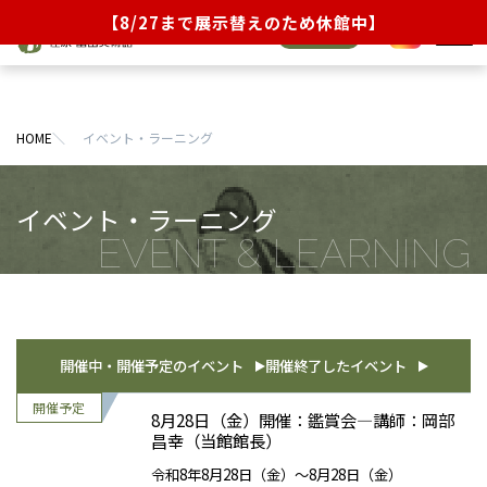
【8/27まで展示替えのため休館中】
オンライン
JA
EN
チケット
展覧会
HOME
イベント・ラーニング
イベント・ラーニング
当館について
イベント・ラーニング
コレクション
来館のご案内
ショップ／茶話処
開催中・開催予定のイベント
開催終了したイベント
お知らせ
8月28日（金）開催：鑑賞会―講師：岡部
昌幸（当館館長）
令和8年8月28日（金）～8月28日（金）