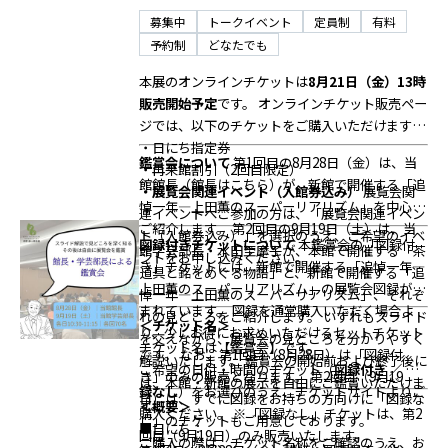
お問い合わせ
募集中
トークイベント
定員制
有料
個人情報保護方針
予約制
サイトのご利用にあたって
どなたでも
サイトマップ
本展のオンラインチケットは
8月21日（金）13時
荏原畠山記念文化財団について
販売開始予定
です。
オンラインチケット販売ペー
ジでは、以下のチケットをご購入いただけます。
・日にち指定券
鑑賞会について
第1回目の8月28日（金）は、当
・再来館割引（2回目限定）
館館長（館長はこちら）が、新館で開催する「追
・展覧会関連イベント（入館券込み）
展覧会関
悼一年―上田薫のスーパーリアリズム」を中心に
連イベントへご参加の方は、「展覧会関連イベン
ご紹介します。
第2回目の9月19日（土）は、当
ト（入館券込み）」を選択のうえ、ご希望のイベ
図録付きチケットについて
本鑑賞会の「図録付
館学芸部長・水田至摩子が、本館で開催する「茶
ントをお申し込みください。
き」チケットには、新館で開催する「追悼一年―
道具と銘をめぐる物語」と、新館で開催する「追
上田薫のスーパーリアリズム」の展覧会図録が含
悼一年―上田薫のスーパーリアリズム」、それぞ
まれています。
図録を通常購入いただく場合よ
れの見どころをご紹介します。
いずれもスライド
＜チケット名＞
り、少しお得にお求めいただけるセットチケット
を交えながら、展覧会の見どころを分かりやすく
チケット名は【鑑賞会】です。
です。
なお、第1回目（8月28日）は「図録付
解説いたします。
鑑賞会の開始前および終了後に
ご希望の日付・時間のチケット（
図録付き ／ 図
き」のみの販売となります。
第2回目（9月19
は、本館・新館の展示を自由にご鑑賞いただけま
録なし
）をお選びのうえ、チケットサイトよりご
日）は、すでに図録をお持ちの方向けに「図録な
す。
＜概要＞
購入ください。
※「図録なし」チケットは、第2
し」のチケットもご用意しております。
■日にち：
回目（9月19日）のみ販売いたします。
ご購入の際は、チケット名称をご確認のうえ、お