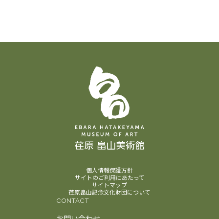
振替はできませんので、あらかじめご了承くださ
参加証は、イベント中スタッフが確認いたします
い。
ので、必ず見える位置に身につけて、開始5分前
□チケットは「入館券付き参加券」（一般／学
までに会場（新館1階 多目的室）へお越しくださ
生）と無料入館者向けの「参加券のみ」の2種類
い。
がございます。ご購入の際、お間違えのないよう
開場は開始30分前を予定しております。
＜料金
ご注意ください。
＞
【第1回目（8月28日）】
□「入館料付き」には、提携館割引や各種優待は
以下のいずれかのチケットをご購入ください（す
適用されません。
べてオンライン販売のみ）
□本券は 1枚につき1名様・1回限り有効 です。
■一般：2,800円（入館券＋図録付き参加券）
□チケットの転売は禁止いたします。
■学生（高校生以上）：2,400円（入館券＋図録
□
無料入館者
は受付時に
会員証・手帳・招待券・
付き参加券・要学生証）
株主優待券
などの 該当する
証明書や券類をご呈
■無料入館対象者：1,500円（図録付き参加券の
示/ご提出
ください。
み）
【第2回目（9月19日）】
＜図録付き＞
□美術館開館時間の10時よりご入館可能ですの
■一般：2,800円（入館券＋図録付き参加券）
で、開始時間まで展覧会を自由にご見学いただく
■学生（高校生以上）：2,400円（入館券＋図録
ことも可能です。
付き参加券・要学生証）
個人情報保護方針
□受付にて当日の目印となる「参加証」をお渡し
■無料入館対象者：1,500円（図録付き参加券の
サイトのご利用にあたって
サイトマップ
いたします。必ずお受け取りの上、新館1階多目
み）
＜図録なし＞
荏原畠山記念文化財団について
的室へお越しください。
■一般：1,300円（入館券付き参加券）
CONTACT
□開場は開始30分前を予定しております。
■学生（高校生以上）：900円（入館券付き参加
お問い合わせ
□一度会場外へ出られた場合、再入場はできませ