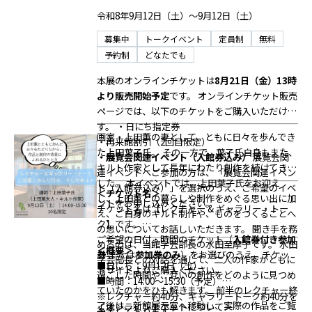
す。小さなお子様の声や動きが生じる場合がござ
ッフが撮影する場合がございます。撮影時は参加
＞
令和8年9月12日（土）～9月12日（土）
いますので、あらかじめご了承ください。
者のお顔が映らないよう十分配慮いたしますが、
以下のいずれかのチケットをご購入ください（す
募集中
トークイベント
定員制
無料
□保護者の方は、周囲のお客様へのご配慮をお願
ご不安な方は会場にてお声がけください。
べてオンライン販売のみ）
予約制
どなたでも
いいたします。お子様が泣いたり、落ち着いて鑑
■一般：1,300円（入館券付き参加券）
賞することが難しくなった場合は、スタッフの案
■学生（高校生以上）：900円（入館券付き参加
本展のオンラインチケットは
8月21日（金）13時
内に従い、一時ご退室ください。
券・要学生証）
より販売開始予定
です。
オンラインチケット販売
□保護者の膝の上で鑑賞し、座席を使用しない未
■無料入館対象者：0円（参加券のみ）
ページでは、以下のチケットをご購入いただけま
就学児は、お子様分のチケットは不要です。椅子
※無料入館対象者（要証明書/ご提示）
す。
・日にち指定券
を使用する場合は、座席確保のため、お子様分の
画家・上田薫の妻として、ともに日々を歩んでき
・友の会会員
・再来館割引（2回目限定）
「参加券のみ」をお申し込みください。
た上田葉子氏。
その一方で、葉子氏自身もまた、
・障がい者手帳をお持ちの方（本人＋介護者1
・展覧会関連イベント（入館券込み）
展覧会関
□小学生以下のお子様は、必ず保護者同伴でご参
キルト作家として長年にわたり創作を続けてきま
名）
連イベントへご参加の方は、「展覧会関連イベン
加ください。
した。
本イベントでは、上田葉子氏をお迎え
・招待券（株主優待券を含む）をお持ちの方
ト（入館券込み）」を選択のうえ、ご希望のイベ
＜チケット名＞
□演奏中の入退場は、ほかのお客様のご鑑賞の妨
し、上田薫との暮らしや制作をめぐる思い出に加
・中学生以下の方（必ず保護者の同伴が必要です
ントをお申し込みください。
チケット名は【レクチャー & ギャラリー・トー
げとならないよう、できる限りお控えください。
え、ご自身のキルト制作や、ものをつくることへ
／保護者のチケット購入が必要です）
＜注意事
ク】です。
やむを得ず入退場される場合は、スタッフの案内
の思いについてお話しいただきます。
聞き手を務
項＞
ご希望の日付・時間のチケット（
入館券付き参加
に従ってください。
めるのは、当館学芸部長の水田至摩子です。
水田
□本イベントは
事前予約制
です。ご予約いただい
＜概要＞
券
または
参加券のみ
）をお選びのうえ、チケッ
□お申込み後のキャンセルは【当日朝9時まで】
学芸部長との対話を通して、二人の作家がともに
た日時・イベント以外での入館や他イベントへの
■日にち：9月12日（土）
トサイトよりご購入ください。
可能です。チケットサイトの規定に従ってお手続
過ごした時間や、互いの創作をどのように見つめ
振替はできませんので、あらかじめご了承くださ
■時間：14:00～15:30（予定）
きください。
ていたのかをひも解きます。
前半のレクチャー終
い。
※レクチャー約40分、ギャラリートーク約40分を
□天候や運営の都合、または出演者の事情によ
了後は、新館展示室へ移動し、実際の作品をご覧
□チケットは「入館券付き参加券」（一般／学
＜オンラインチケットについて＞
予定しております。