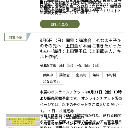
るご不明点は、こちらのお知らせをご確認くださ
■無料入館対象者：0円（参加券のみ）
日時・イベント以外での入館や他イベントへの振
ロ演奏、弦楽器・オーケストラの指導など、幅広
（新館１階多目的室）へお越しください。開場は
い。
※無料入館対象者（要証明書/ご提示）
替はできませんので、あらかじめご了承くださ
い活動を展開している。近年はヴォーカリストと
開始30分前を予定しています。
・友の会会員
い。
しても活動している。
・障がい者手帳をお持ちの方（本人＋介護者1
□チケットは
「入館券＋図録付き参加券」「入館
詳しく見る
名）
券付き参加券）（一般／学生）
および
無料入館者
・招待券（株主優待券を含む）をお持ちの方
向けの「図録付き参加券のみ」「参加券のみ」
が
9月6日（日）開催：講演会 ≪なま玉子≫
・中学生以下の方
ございます。ご購入の際はお間違えのないようご
のその先へ―上田薫が本当に描きたかった
＊小・中学生の方は、必ず保護者の同伴が必要で
注意ください。
もの―講師：上田葉子氏（上田薫夫人、キ
す／保護者のチケット購入が必要です。
＜注意事
□
第2回目（9月19日）のみ、「図録付き参加券」
ルト作家）
項＞
と「図録なし参加券」をご用意しております。
当
□本イベントは
事前予約制
です。ご予約いただい
日朝9時を過ぎますとご購入後の券種変更はでき
令和8年9月6日（日）～9月6日（日）
た日時・イベント以外での入館や他イベントへの
ませんので、当日ご購入の際はお間違えのないよ
募集中
講演会
定員制
無料
予約制
振替はできませんので、あらかじめご了承くださ
うご注意ください。
どなたでも
い。
□「入館料込み」には、提携館割引や各種優待は
□チケットは
「入館券付き参加券」（一般／学
適用されません。
本展のオンラインチケットは
8月21日（金）13時
生）
と
無料入館者向けの「参加券のみ」
の2種類
□本券は1枚につき1名様・1回限り有効です。
より販売開始予定
です。
オンラインチケット販売
がございます。ご購入の際、お間違えのないよう
□チケットの転売は禁止いたします。
ページでは、以下のチケットをご購入いただけま
ご注意ください。
□
無料入館者は受付時に会員証・手帳・招待券・
す。
・日にち指定券
写真と見まがうほど精緻に描かれた、割れる瞬間
□「入館料付き」には、提携館割引や各種優待は
株主優待券
などの該当する
証明書や券類をご呈
・再来館割引（2回目限定）
の生玉子。
画家・上田薫の名を聞いて、宙を舞う
適用されません。
示・ご提出
ください。
・展覧会関連イベント（入館券込み）
展覧会関
黄身や、透明な卵白をとらえた≪なま玉子≫の作