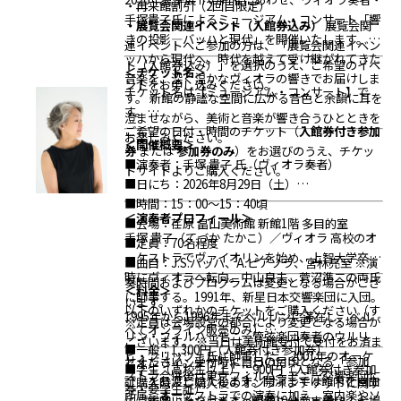
・再来館割引（2回目限定）
■無料入館対象者：1,500円（図録付き参加券の
手塚貴子氏によるミュージアム・コンサート「響
・展覧会関連イベント（入館券込み）
展覧会関
み）
【第2回目（9月19日）】
＜図録付き＞
きの投影―バッハと現代」を開催いたします。
バ
連イベントへご参加の方は、「展覧会関連イベン
■一般：2,800円（入館券＋図録付き参加券）
ッハから現代へ――。時代を越えて受け継がれてきた
ト（入館券込み）」を選択のうえ、ご希望のイベ
＜チケット名＞
■学生（高校生以上）：2,400円（入館券＋図録
音楽を、深く温かなヴィオラの響きでお届けしま
ントをお申し込みください。
チケット名は【ミュージアム・コンサート】で
付き参加券・要学生証）
す。
新館の静謐な空間に広がる音色と余韻に耳を
す。
■無料入館対象者：1,500円（図録付き参加券の
澄ませながら、美術と音楽が響き合うひとときを
ご希望の日付・時間のチケット（
入館券付き参加
み）
＜図録なし＞
お楽しみください。
＜開催概要＞
券
または
参加券のみ
）をお選びのうえ、チケッ
■一般：1,300円（入館券付き参加券）
■演奏者：手塚 貴子 氏（ヴィオラ奏者）
トサイトよりご購入ください。
■学生（高校生以上）：900円（入館券付き参加
■日にち：2026年8月29日（土）
券・要学生証）
■時間：15：00～15：40頃
■無料入館対象者：0円（参加券のみ）
※無料入
＜演奏者プロフィール＞
■会場：荏原 畠山美術館 新館1階 多目的室
館対象者（要証明書／ご提示）
手塚 貴子（てづか たかこ）／ヴィオラ
高校のオ
■定員：70名程度
・友の会会員
ーケストラでヴァイオリンを始め、上智大学卒業
■曲目：J.S.バッハ、A.ピアソラ、宮林亮至
※演
・障がい者手帳をお持ちの方（本人＋介護者1
時にヴィオラへ転向。中山良夫、菅沼準二の両氏
奏時間およびプログラムは変更となる場合がござ
＜料金＞
名）
に師事する。1991年、新星日本交響楽団に入団。
います。
以下のいずれかのチケットをご購入ください（す
・招待券（株主優待券を含む）をお持ちの方
1995年から1996年までベルリンに滞在し、ベル
※定員は会場設営の都合により変更となる場合が
べてオンライン販売のみ）
・中学生以下の方（必ず保護者の同伴が必要です
リン・フィルハーモニー管弦楽団奏者のウルリ
ございます。
※当日は美術館受付で受付をお済ま
■一般：1,300円（入館券付き参加券）
／保護者のチケット購入が必要です）
＜注意事
ヒ・フリッツェ氏に師事した。
2001年のオーケ
せください。受付時に当日の目印となる「参加
＜オンラインチケットについて＞
■学生（高校生以上）：900円（入館券付き参加
項＞
ストラ合併後は東京フィルハーモニー交響楽団に
証」をお渡しいたします。開演までは館内を自由
ご購入時・ご購入後のオンラインチケットに関す
券・要学生証）
□本鑑賞会は
事前予約制
です。ご予約いただいた
所属。オーケストラでの演奏に加え、室内楽やソ
にご鑑賞いただけます。開演10分前までに、会場