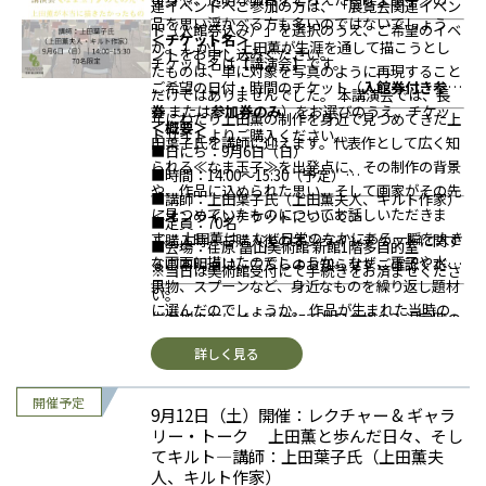
□本券は1枚につき1名様・1回限り有効です。
□美術館開館時間の10時よりご入館可能ですの
連イベントへご参加の方は、「展覧会関連イベン
品を思い浮かべる方も多いのではないでしょう
□チケットの転売は禁止いたします。
で、開始時間まで展覧会を自由にご見学いただく
ト（入館券込み）」を選択のうえ、ご希望のイベ
＜チケット名＞
か。
しかし、上田薫が生涯を通して描こうとし
□無料入館者は受付時に会員証・手帳・招待券・
ことも可能です。
ントをお申し込みください。
チケット名は【講演会】です。
たものは、単に対象を写真のように再現すること
株主優待券などの該当する証明書や券類をご呈
□受付にて当日の目印となる「参加証」をお渡し
ご希望の日付・時間のチケット（
入館券付き参加
だけではありませんでした。
本講演会では、長
示・ご提出ください。
いたします。必ずお受け取りの上、新館1階多目
券
または
参加券のみ
）をお選びのうえ、チケッ
年にわたり上田薫の制作を身近で見つめてきた上
□美術館開館時間の
10時よりご入館可能
ですの
的室へお越しください。
＜概要＞
トサイトよりご購入ください。
田葉子氏を講師に迎えます。代表作として広く知
で、開演まで展覧会を自由にご見学いただけま
□開場は開始30分前を予定しております。
■日にち：9月6日（日）
られる≪なま玉子≫を出発点に、その制作の背景
す。
□一度会場外へ出られた場合、再入場はできませ
■時間：14:00～15:30（予定）
や、作品に込められた思い、そして画家がその先
□受付にて当日の目印となる「参加証」をお渡し
んので、あらかじめご了承ください。
■講師：上田葉子氏（上田薫夫人、キルト作家）
に見つめていたものについてお話しいただきま
いたします。開演10分前までに新館1階 多目的室
□館内にはお食事（軽食）をご提供するスペース
＜オンラインチケットについて＞
■定員：70名
す。
上田薫は、なぜ日常のなかにある一瞬を大き
へお越しください。
はございませんので、あらかじめご了承くださ
ご購入時・ご購入後のオンラインチケットに関す
■会場：荏原 畠山美術館 新館1階多目的室
な画面に描いたのでしょうか。なぜ、玉子や水、
□一度会場外へ出られた場合、再入場はできませ
い。
るご不明点は、こちらのお知らせをご確認くださ
※当日は美術館受付にて手続きをお済ませくださ
果物、スプーンなど、身近なものを繰り返し題材
んので、あらかじめご了承ください。
□イベント中の写真撮影・ビデオ撮影・録音はご
い。
い。
に選んだのでしょうか。
作品が生まれた当時の
□館内にはお食事（軽食）をご提供するスペース
遠慮願います。
ご参加の方には、受付にて当日会場の入退室時の
様子や制作にまつわるエピソードを交えながら、
はございませんので、あらかじめご了承くださ
□お申込み後のキャンセルは【当日朝9時まで】
確認などに使用する「参加証」をお渡しいたしま
詳しく見る
上田薫の表現の根底にあった考えをひも解きま
い。
可能です。チケットサイトの規定に従ってお手続
す。
す。
作品の写実性や技巧だけでは見えてこない、
□演奏中の写真撮影・ビデオ撮影・録音はご遠慮
きください。
参加証は、イベント中スタッフが確認いたします
上田薫のまなざしと創作の核心に迫る講演会で
ください。また、携帯電話・スマートフォン等は
□天候や運営の都合、または講師の事情により、
9月12日（土）開催：レクチャー & ギャラ
ので、必ず見える位置に身につけて、開始5分前
す。
初めて上田薫の作品をご覧になる方にも、こ
電源をお切りいただくか、音の出ない設定にして
イベント内容が変更・中止となる場合がございま
リー・トーク 上田薫と歩んだ日々、そし
までに会場（新館1階 多目的室）へお越しくださ
れまで作品に親しんできた方にも、展覧会をより
てキルト―講師：上田葉子氏（上田薫夫
ください。
す。あらかじめご了承ください。
い。
人、キルト作家）
深く味わっていただける内容です。
□本公演は未就学のお子様もご参加いただけま
□本イベントの様子を記録・広報用に美術館スタ
開場は開始30分前を予定しております。
＜料金