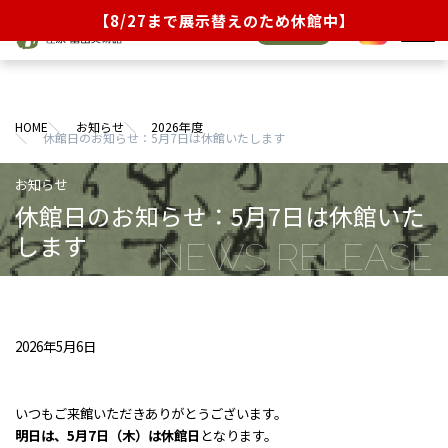
【8/27まで展示替えのため休館中】
オンライン
JA
EN
チケット
展覧会
HOME
お知らせ
2026年度
イベント・ラーニング
休館日のお知らせ：5月7日は休館いたします
当館について
休館日のお知らせ：5月7日は休館いた
コレクション
します
来館のご案内
ショップ／茶話処
2026年5月6日
お知らせ
いつもご来館いただきありがとうございます。
明日は、5月7日（木）は休館日
となります。