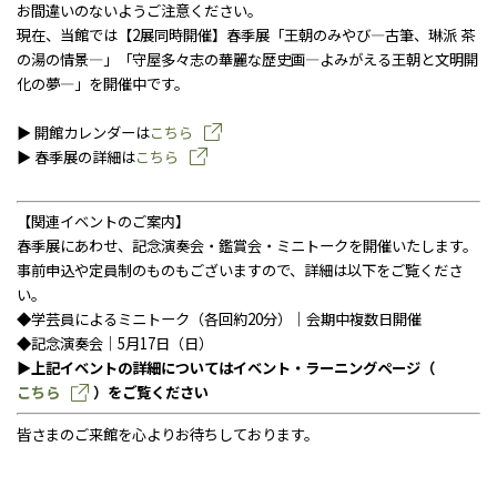
お問い合わせ
お間違いのないようご注意ください。
個人情報保護方針
現在、当館では【2展同時開催】春季展「王朝のみやび―古筆、琳派 茶
サイトのご利用にあたって
の湯の情景―」「守屋多々志の華麗な歴史画―よみがえる王朝と文明開
サイトマップ
化の夢―」を開催中です。
荏原畠山記念文化財団について
▶ 開館カレンダーは
こちら
▶ 春季展の詳細は
こちら
【関連イベントのご案内】
春季展にあわせ、記念演奏会・鑑賞会・ミニトークを開催いたします。
事前申込や定員制のものもございますので、詳細は以下をご覧くださ
い。
◆学芸員によるミニトーク（各回約20分）｜会期中複数日開催
◆記念演奏会｜5月17日（日）
▶上記イベントの詳細についてはイベント・ラーニングページ（
こちら
）をご覧ください
皆さまのご来館を心よりお待ちしております。